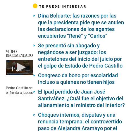
TE PUEDE INTERESAR
Dina Boluarte: las razones por las
que la presidenta pide que se anulen
las declaraciones de los agentes
encubiertos “René” y “Carlos”
Se presentó sin abogado y
VIDEO
negándose a ser juzgado: los
RECOMENDADO
entretelones del inicio del juicio por
el golpe de Estado de Pedro Castillo
Pedro Castillo se enfrenta a jueces
Congreso da bono por escolaridad
0
incluso a quienes no tienen hijos
seconds
of
Pedro Castillo se
7
El Ipad perdido de Juan José
enfrenta a jueces
minutes,
Santiváñez: ¿Cuál fue el objetivo del
55
allanamiento al ministro del Interior?
seconds
Choques internos, disputas y una
renuncia temprana: el controvertido
paso de Alejandra Aramayo por el