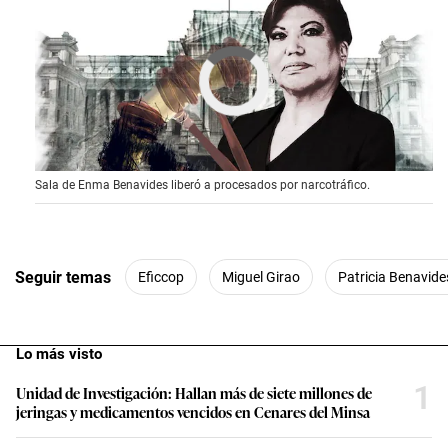
Cargando anuncio
0
Sala de Enma Benavides liberó a procesados por narcotráfico.
s
e
c
o
n
d
Seguir temas
Eficcop
Miguel Girao
Patricia Benavide
s
o
f
0
Lo más visto
s
e
c
1
Unidad de Investigación: Hallan más de siete millones de
o