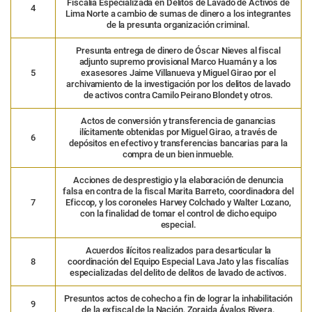
Fiscalía Especializada en Delitos de Lavado de Activos de
4
Lima Norte a cambio de sumas de dinero a los integrantes
de la presunta organización criminal.
Presunta entrega de dinero de Óscar Nieves al fiscal
adjunto supremo provisional Marco Huamán y a los
5
exasesores Jaime Villanueva y Miguel Girao por el
archivamiento de la investigación por los delitos de lavado
de activos contra Camilo Peirano Blondet y otros.
Actos de conversión y transferencia de ganancias
ilícitamente obtenidas por Miguel Girao, a través de
6
depósitos en efectivo y transferencias bancarias para la
compra de un bien inmueble.
Acciones de desprestigio y la elaboración de denuncia
falsa en contra de la fiscal Marita Barreto, coordinadora del
7
Eficcop, y los coroneles Harvey Colchado y Walter Lozano,
con la finalidad de tomar el control de dicho equipo
especial.
Acuerdos ilícitos realizados para desarticular la
8
coordinación del Equipo Especial Lava Jato y las fiscalías
especializadas del delito de delitos de lavado de activos.
Presuntos actos de cohecho a fin de lograr la inhabilitación
9
de la exfiscal de la Nación, Zoraida Ávalos Rivera.