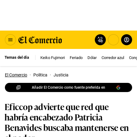
Temas del día
Keiko Fujimori
Feriado
Dólar
Corredor azul
Con
El Comercio
·
Politica
·
Justicia
Añadir El Comercio como fuente preferida en
Eficcop advierte que red que
habría encabezado Patricia
Benavides buscaba mantenerse en