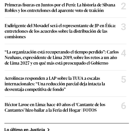
jeringas y medicamentos vencidos en Cenares del Minsa
n
d
s
2
Primeras fisuras en Juntos por el Perú: La historia de Silvana
Robles y los entretelones del aparente voto de traición
3
Exdirigente del Movadef será el representante de JP en Ética:
entretelones de los acuerdos sobre la distribución de las
comisiones
4
“La organización está recuperando el tiempo perdido”: Carlos
Neuhaus, expresidente de Lima 2019, sobre los retos a un año
de Lima 2027 y en qué más está preocupado el Gobierno
5
Aerolíneas responden a LAP sobre la TUUA a escalas
internacionales: “Una reducción parcial deja intacta la
desventaja competitiva de fondo”
6
Héctor Lavoe en Lima: hace 40 años el ‘Cantante de los
Cantantes’ hizo bailar a la Feria del Hogar | FOTOS