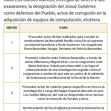
exasesores, la designación del Josué Gutiérrez
como defensor del Pueblo, actos de corrupción en la
adquisición de equipos de computación, etcétera.
HECHO
CASO
Presuntos actos ilícitos realizados para concluir el
nombramiento de Bersabeth Revilla como fiscal suprema
1
provisional transitoria a fin de favorecer a la magistrada
Enma Benavides Vargas, hermana de Patricia Benavides.
Presunto cohecho entre Patricia Benavides, a través de
Jaime Villanueva y Miguel Girao, con el congresista José
María Balcázar Celada para interceder y se logre el
2
sobreseimiento de una investigación seguida contra el
congresista a cambio de que vote en contra de la admisión
de la denuncia constitucional de la fiscal de la Nación.
Presuntos actos de cohecho pasivo específico en torno a la
investigación a cargo del Equipo Especial abocado al caso
3
Los Cuellos Blancos, del cual se desprenden otros hechos
como la remoción de fiscales y otros.
Nombramiento de fiscal adjunta provincial provisional en la