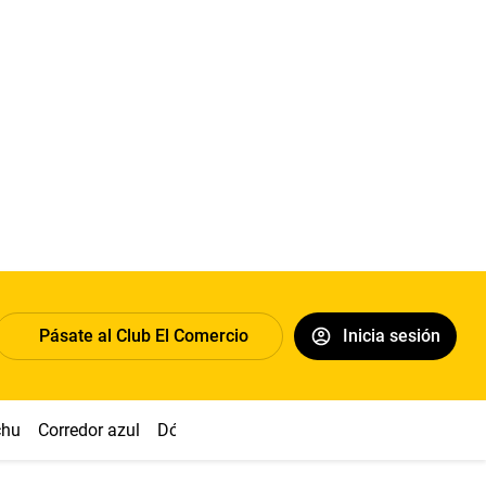
Pásate al Club El Comercio
Inicia sesión
chu
Corredor azul
Dólar
Congreso
Nasca
Acuña
Toled