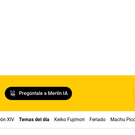
Pregúntale a Merlín IA
ón XIV
Temas del día
Keiko Fujimori
Feriado
Machu Pic