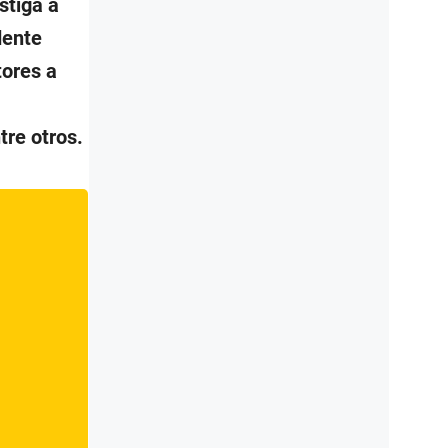
stiga a
dente
tores a
ntre otros.