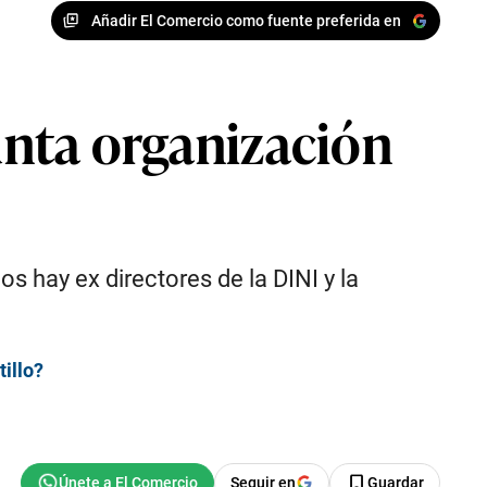
Añadir El Comercio como fuente preferida en
sunta organización
s hay ex directores de la DINI y la
illo?
Seguir en
Guardar