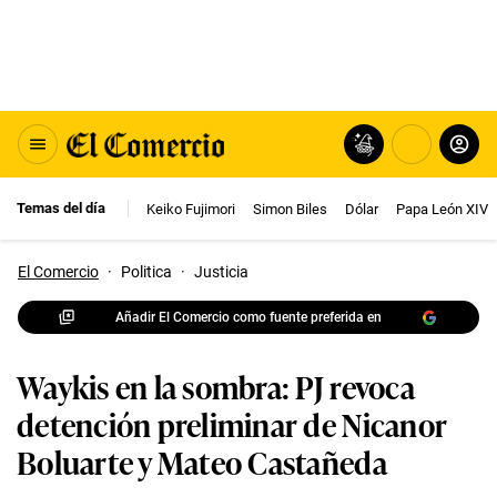
Temas del día
Keiko Fujimori
Simon Biles
Dólar
Papa León XIV
El Comercio
·
Politica
·
Justicia
Añadir El Comercio como fuente preferida en
Waykis en la sombra: PJ revoca
detención preliminar de Nicanor
Boluarte y Mateo Castañeda