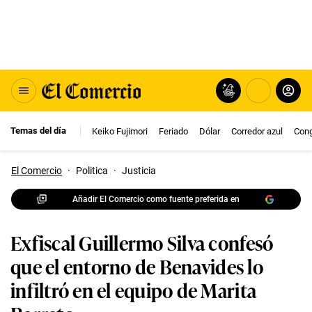
Temas del día
Keiko Fujimori
Feriado
Dólar
Corredor azul
Con
El Comercio
·
Politica
·
Justicia
Añadir El Comercio como fuente preferida en
Exfiscal Guillermo Silva confesó
que el entorno de Benavides lo
infiltró en el equipo de Marita