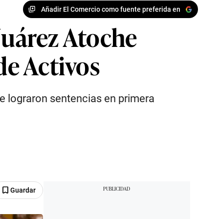
Añadir El Comercio como fuente preferida en
 Juárez Atoche
de Activos
ue lograron sentencias en primera
Guardar