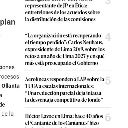
3
representante de JP en Ética:
entretelones de los acuerdos sobre
la distribución de las comisiones
 plan
a
4
“La organización está recuperando
el tiempo perdido”: Carlos Neuhaus,
expresidente de Lima 2019, sobre los
retos a un año de Lima 2027 y en qué
más está preocupado el Gobierno
ciones
procesos
5
Aerolíneas responden a LAP sobre la
TUUA a escalas internacionales:
s
Ollanta
“Una reducción parcial deja intacta
a
la desventaja competitiva de fondo”
de
 de la
6
Héctor Lavoe en Lima: hace 40 años
el ‘Cantante de los Cantantes’ hizo