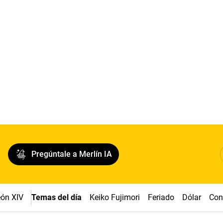
Pregúntale a Merlín IA
ón XIV
Temas del día
Keiko Fujimori
Feriado
Dólar
Con