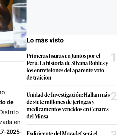
Lo más visto
1
Primeras fisuras en Juntos por el
Perú: La historia de Silvana Robles y
los entretelones del aparente voto
de traición
mo
2
Unidad de Investigación: Hallan más
de siete millones de jeringas y
do de
medicamentos vencidos en Cenares
Distrito
del Minsa
izada en
27-2025-
Exdirigente del Movadef será el