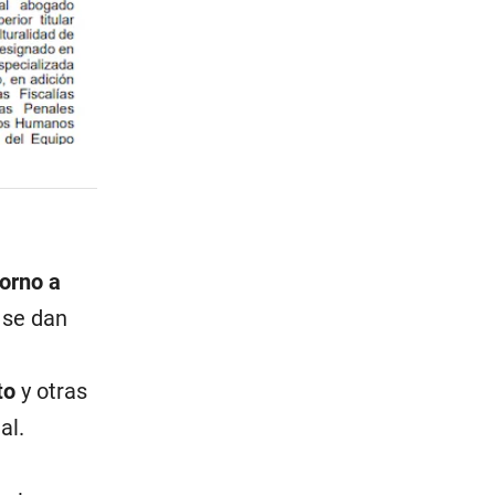
torno a
 se dan
to
y otras
al.