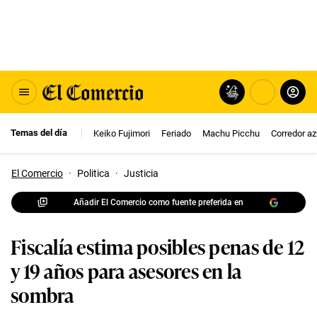
Temas del día
Keiko Fujimori
Feriado
Machu Picchu
Corredor az
El Comercio
·
Politica
·
Justicia
Añadir El Comercio como fuente preferida en
Fiscalía estima posibles penas de 12
y 19 años para asesores en la
sombra