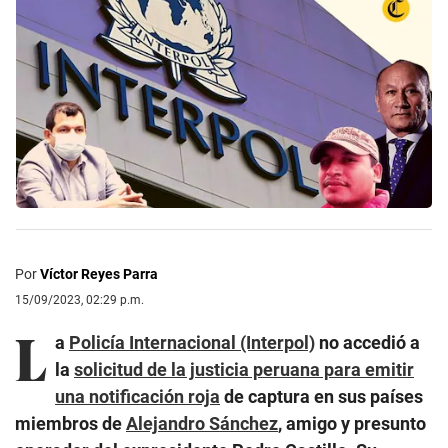
Por
Víctor Reyes Parra
15/09/2023, 02:29 p.m.
L
a
Policía Internacional (Interpol)
no accedió a
la
solicitud de la justicia peruana para emitir
una notificación roja
de captura en sus países
miembros de
Alejandro Sánchez
, amigo y presunto