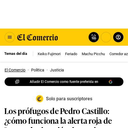
Temas del día
Keiko Fujimori
Feriado
Machu Picchu
Corredor az
El Comercio
·
Politica
·
Justicia
Añadir El Comercio como fuente preferida en
Solo para suscriptores
Los prófugos de Pedro Castillo:
¿cómo funciona la alerta roja de