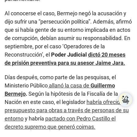
septiembre, por el caso ‘Operadores de la
Reconstrucción’, el
Poder Judicial
dictó 20 meses
de prisión preventiva para su asesor Jaime Jara.
Días después, como parte de las pesquisas, el
Ministerio Público
allanó la casa de
Guillermo
Bermejo
.
Según la hipótesis de la Fiscalía de la
Nación en este caso, el legislador
habría
ofrecido
presupuesto para obras a través de personas de su
entorno
y habría
pactado con Pedro Castillo el
decreto supremo que generó coimas.
Respecto a esta indagació, la defensa de Bermejo
dijo a El Comercio que “el caso de tráfico de
influencias se encuentra en etapa de investigación
preparatoria” y “a la fecha no se tiene ningún aporte
adicional a los elementos que se tuvo para abrir