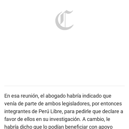
En esa reunión, el abogado habría indicado que
venía de parte de ambos legisladores, por entonces
integrantes de Perú Libre, para pedirle que declare a
favor de ellos en su investigación. A cambio, le
habría dicho que lo podían beneficiar con apoyo
político o un supuesto asilo fuera del país, ya que
eran congresistas y tenían poder para ello.
“
Los ofrecimientos e intimidaciones se realizaron a
través de Jhon Kleber Benites Tangoa, abogado