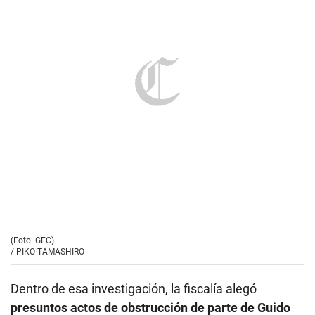
(Foto: GEC)
/
PIKO TAMASHIRO
Dentro de esa investigación, la fiscalía alegó
presuntos actos de obstrucción de parte de Guido
Bellido, Guillermo Bermejo y Vladimir Cerrón
: en
septiembre de ese año, habrían contactado a
Villarroel Medina a través de un abogado para que
los favorezca.