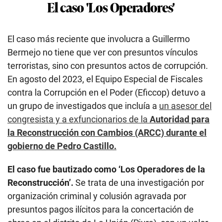
En agosto del 2023, el Equipo Especial de Fiscales
contra la Corrupción en el Poder (Eficcop) detuvo a
un grupo de investigados que incluía a
un asesor del
congresista y a exfuncionarios de la
Autoridad para
la Reconstrucción con Cambios (ARCC) durante el
gobierno de Pedro Castillo.
El caso fue bautizado como ‘Los Operadores de la
Reconstrucción’.
Se trata de una investigación por
organización criminal y colusión agravada por
presuntos pagos ilícitos para la concertación de
obras en el distrito de La Unión (Piura), con un valor
de S/14.8 millones.
De esa caso
surgió la declaración de un colaborador
eficaz
que vinculó al legislador con supuestos
sobornos. Así, ese mismo mes, la Fiscalía de la