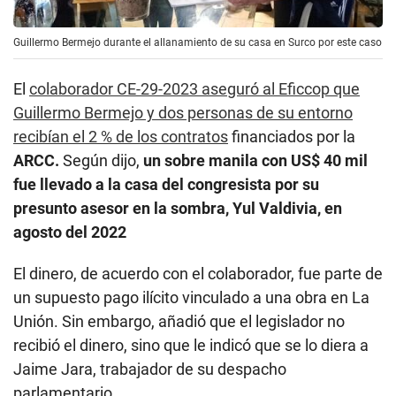
recibían el 2 % de los contratos
financiados por la
ARCC.
Según dijo,
un sobre manila con US$ 40 mil
fue llevado a la casa del congresista por su
presunto asesor en la sombra, Yul Valdivia, en
agosto del 2022
El dinero, de acuerdo con el colaborador, fue parte de
un supuesto pago ilícito vinculado a una obra en La
Unión. Sin embargo, añadió que el legislador no
recibió el dinero, sino que le indicó que se lo diera a
Jaime Jara, trabajador de su despacho
parlamentario.
Al conocerse el caso,
Bermejo negó la acusación y
dijo sufrir una “persecución política”. Además, afirmó
que si había gente de su entorno implicada en actos
de corrupción, debían asumir su responsabilidad. En