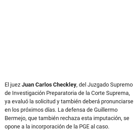
El juez
Juan Carlos Checkley
, del Juzgado Supremo
de Investigación Preparatoria de la Corte Suprema,
ya evaluó la solicitud y también deberá pronunciarse
en los próximos días. La defensa de Guillermo
Bermejo, que también rechaza esta imputación, se
opone a la incorporación de la PGE al caso.
El caso 'Los Operadores'
El caso más reciente que involucra a Guillermo
Bermejo no tiene que ver con presuntos vínculos
terroristas, sino con presuntos actos de corrupción.