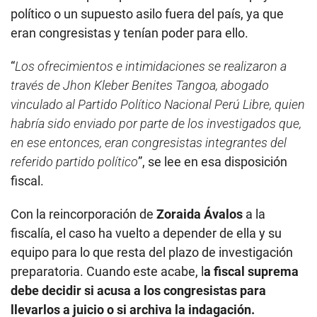
vinculado al Partido Político Nacional Perú Libre, quien
habría sido enviado por parte de los investigados que,
en ese entonces, eran congresistas integrantes del
referido partido político
”, se lee en esa disposición
fiscal.
Con la reincorporación de
Zoraida Ávalos
a la
fiscalía, el caso ha vuelto a depender de ella y su
equipo para lo que resta del plazo de investigación
preparatoria. Cuando este acabe, l
a fiscal suprema
debe decidir si acusa a los congresistas para
llevarlos a juicio o si archiva la indagación.
“Respecto a los dichos de Sacha, son solo eso:
“dichos” que a la fecha no tienen la más mínima
corroboración con ninguna otra prueba, ni testigo,
ni documentos, ni audios, nada”,
dijo Ronald Atencio