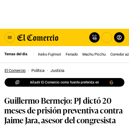
Temas del día
Keiko Fujimori
Feriado
Machu Picchu
Corredor az
El Comercio
·
Politica
·
Justicia
Añadir El Comercio como fuente preferida en
Guillermo Bermejo: PJ dictó 20
meses de prisión preventiva contra
Jaime Jara, asesor del congresista