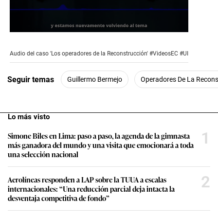
0
seconds
of
Audio del caso 'Los operadores de la Reconstrucción' #VideosEC #UI
2
minutes,
37
Seguir temas
Guillermo Bermejo
Operadores De La Recons
seconds
Lo más visto
1
Simone Biles en Lima: paso a paso, la agenda de la gimnasta
más ganadora del mundo y una visita que emocionará a toda
una selección nacional
2
Aerolíneas responden a LAP sobre la TUUA a escalas
internacionales: “Una reducción parcial deja intacta la
desventaja competitiva de fondo”