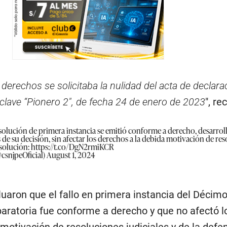
 derechos se solicitaba la nulidad del acta de declara
 clave “Pionero 2″, de fecha 24 de enero de 2023
″, re
solución de primera instancia se emitió conforme a derecho, desarrol
e su decisión, sin afectar los derechos a la debida motivación de re
esolución:
https://t.co/DgN2rmiKCR
csnjpeOficial)
August 1, 2024
uaron que el fallo en primera instancia del Décim
paratoria fue conforme a derecho y que no afectó l
motivación de resoluciones judiciales y de la defe