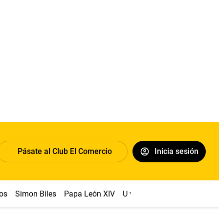
Pásate al Club El Comercio
Inicia sesión
os
Simon Biles
Papa León XIV
U vs Cristal
Dólar
Congr