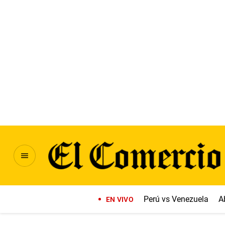
Perú vs Venezuela
A
EN VIVO