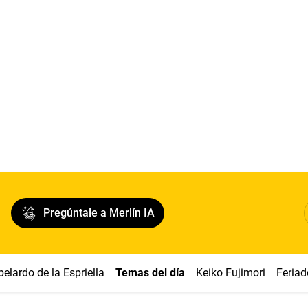
Pregúntale a Merlín IA
belardo de la Espriella
Temas del día
Keiko Fujimori
Feriad