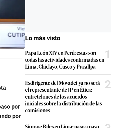
Lo más visto
1
Papa León XIV en Perú: estas son
todas las actividades confirmadas en
Lima, Chiclayo, Cusco y Pucallpa
2
Exdirigente del Movadef ya no será
sta
el representante de JP en Ética:
entretelones de los acuerdos
iniciales sobre la distribución de las
caso por
comisiones
tando por
Simone Biles en Lima: paso a paso,