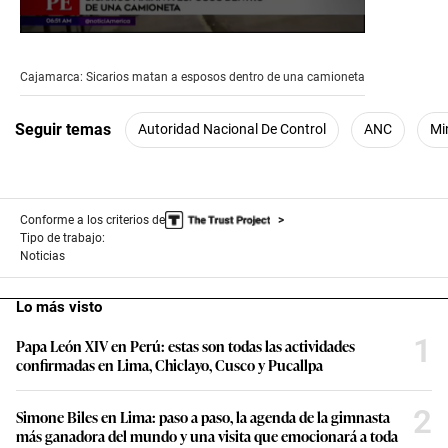
0
seconds
of
Cajamarca: Sicarios matan a esposos dentro de una camioneta
1
minute,
2
Seguir temas
Autoridad Nacional De Control
ANC
Mi
seconds
Conforme a los criterios de
Tipo de trabajo:
Noticias
Lo más visto
1
Papa León XIV en Perú: estas son todas las actividades
confirmadas en Lima, Chiclayo, Cusco y Pucallpa
2
Simone Biles en Lima: paso a paso, la agenda de la gimnasta
más ganadora del mundo y una visita que emocionará a toda