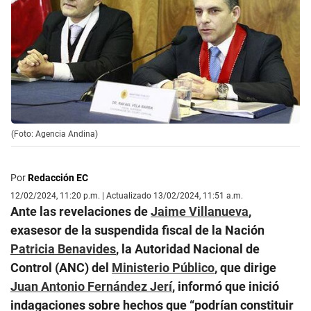
(Foto: Agencia Andina)
Por
Redacción EC
12/02/2024, 11:20 p.m. | Actualizado 13/02/2024, 11:51 a.m.
Ante las revelaciones de
Jaime Villanueva
,
exasesor de la suspendida fiscal de la Nación
Patricia Benavides
, la Autoridad Nacional de
Control (ANC) del
Ministerio Público
, que dirige
Juan Antonio Fernández Jerí
, informó que inició
indagaciones sobre hechos que “podrían constituir