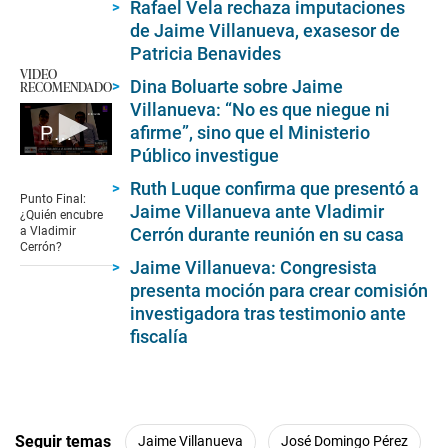
Rafael Vela rechaza imputaciones
o
de Jaime Villanueva, exasesor de
f
7
Patricia Benavides
m
VIDEO
i
Dina Boluarte sobre Jaime
RECOMENDADO
n
Villanueva: “No es que niegue ni
u
t
afirme”, sino que el Ministerio
Punto Final: ¿Quién encubre a Vladimir Cerrón?
e
Público investigue
s
0
,
seconds
Ruth Luque confirma que presentó a
4
of
Punto Final:
9
Jaime Villanueva ante Vladimir
5
¿Quién encubre
s
minutes,
Cerrón durante reunión en su casa
a Vladimir
e
14
Cerrón?
c
seconds
Jaime Villanueva: Congresista
o
n
presenta moción para crear comisión
d
investigadora tras testimonio ante
s
fiscalía
Seguir temas
Jaime Villanueva
José Domingo Pérez