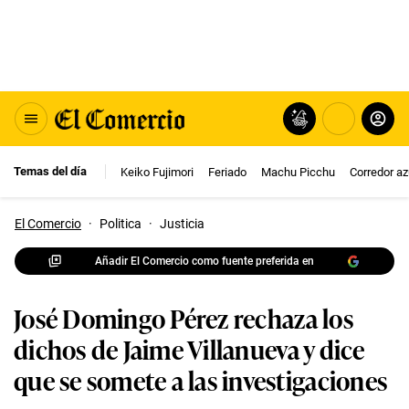
Temas del día
Keiko Fujimori
Feriado
Machu Picchu
Corredor az
El Comercio
·
Politica
·
Justicia
Añadir El Comercio como fuente preferida en
José Domingo Pérez rechaza los
dichos de Jaime Villanueva y dice
que se somete a las investigaciones