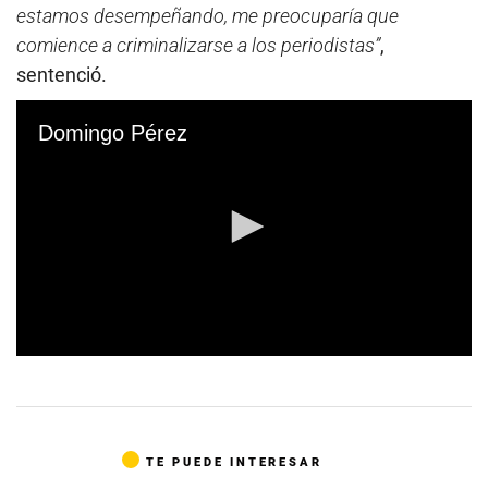
estamos desempeñando, me preocuparía que
comience a criminalizarse a los periodistas”
,
sentenció.
Domingo Pérez
0
s
e
c
o
n
TE PUEDE INTERESAR
d
s