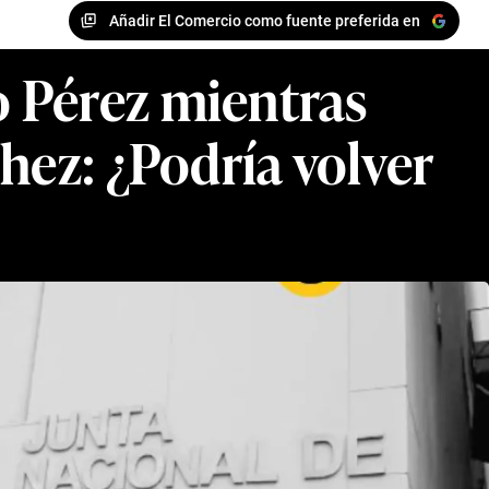
Añadir El Comercio como fuente preferida en
o Pérez mientras
ez: ¿Podría volver