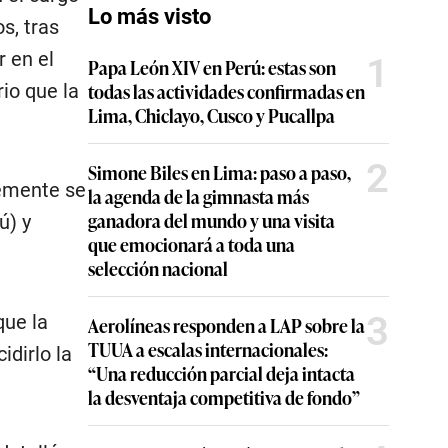
Lo más visto
s, tras
 en el
1
Papa León XIV en Perú: estas son
todas las actividades confirmadas en
io que la
Lima, Chiclayo, Cusco y Pucallpa
2
Simone Biles en Lima: paso a paso,
temente se
la agenda de la gimnasta más
ganadora del mundo y una visita
ú) y
que emocionará a toda una
selección nacional
3
que la
Aerolíneas responden a LAP sobre la
TUUA a escalas internacionales:
idirlo la
“Una reducción parcial deja intacta
la desventaja competitiva de fondo”