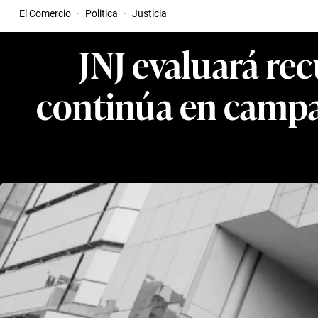
El Comercio
·
Politica
·
Justicia
JNJ evaluará re
continúa en campa