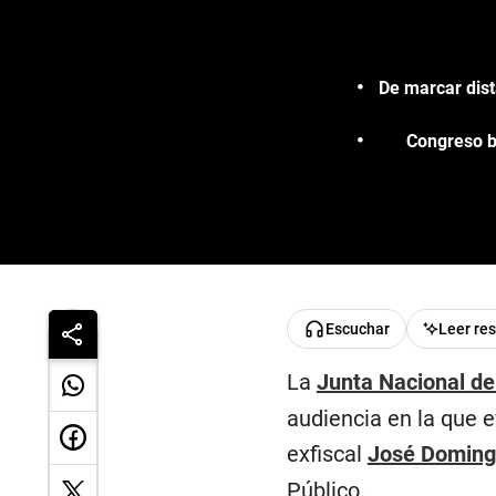
De marcar dist
Congreso b
Escuchar
Leer re
La
Junta Nacional de
audiencia en la que e
exfiscal
José Doming
Público.