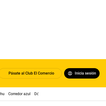
Pásate al Club El Comercio
Inicia sesión
chu
Corredor azul
Dólar
Congreso
Nasca
Acuña
Toled