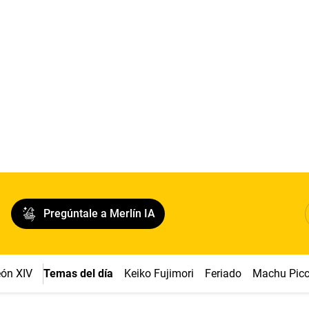
Pregúntale a Merlín IA
ón XIV
Temas del día
Keiko Fujimori
Feriado
Machu Pic