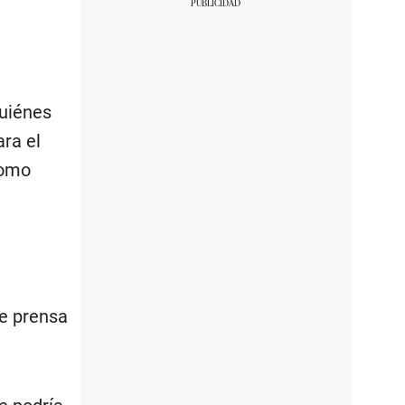
quiénes
ra el
como
de prensa