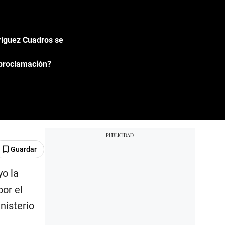
dríguez Cuadros se
 proclamación?
Guardar
o la
or el
inisterio