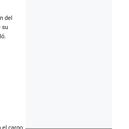
n del
 su
ló.
 el cargo