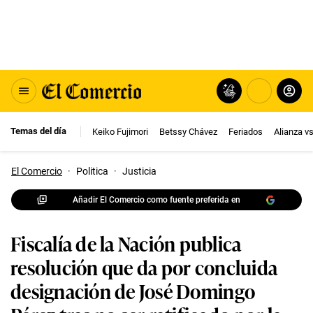
Temas del día
Keiko Fujimori
Betssy Chávez
Feriados
Alianza v
El Comercio
·
Politica
·
Justicia
Añadir El Comercio como fuente preferida en
Fiscalía de la Nación publica
resolución que da por concluida
designación de José Domingo