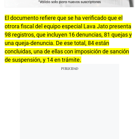
El documento refiere que se ha verificado que el
otrora fiscal del equipo especial Lava Jato presenta
98 registros, que incluyen 16 denuncias, 81 quejas y
una queja-denuncia. De ese total, 84 están
concluidas, una de ellas con imposición de sanción
de suspensión, y 14 en trámite.