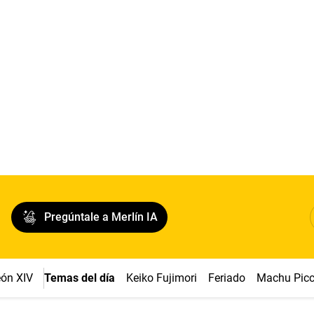
Pregúntale a Merlín IA
ón XIV
Temas del día
Keiko Fujimori
Feriado
Machu Pic