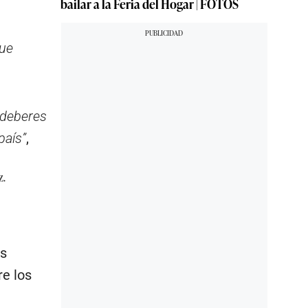
bailar a la Feria del Hogar | FOTOS
que
 deberes
país”
,
z.
os
re los