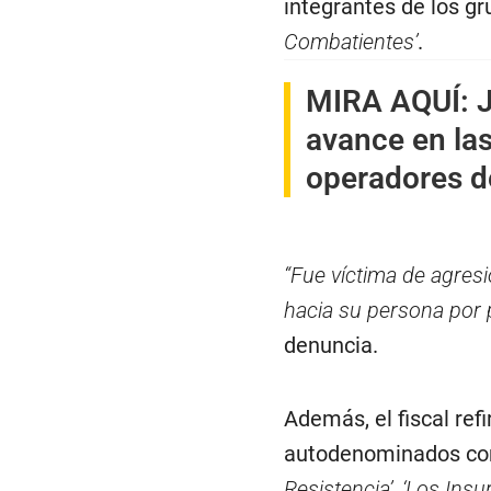
integrantes de los g
Combatientes’
.
MIRA AQUÍ:
avance en las
operadores de
“Fue víctima de agres
hacia su persona por 
denuncia.
Además, el fiscal ref
autodenominados c
Resistencia’
,
‘Los Insu