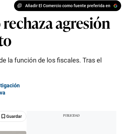
Añadir El Comercio como fuente preferida en
 rechaza agresión
to
 la función de los fiscales. Tras el
tigación
eva
Guardar