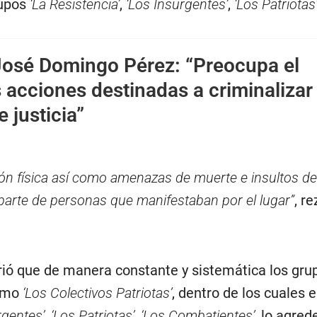
rupos
‘La Resistencia’
,
‘Los Insurgentes’
,
‘Los Patriotas
José Domingo Pérez: “Preocupa el
 acciones destinadas a criminalizar 
 justicia”
ión física así como amenazas de muerte e insultos de
parte de personas que manifestaban por el lugar”
, re
irió que de manera constante y sistemática los gru
omo
‘Los Colectivos Patriotas’
, dentro de los cuales 
rgentes’
,
‘Los Patriotas’
,
‘Los Combatientes’
, lo agred