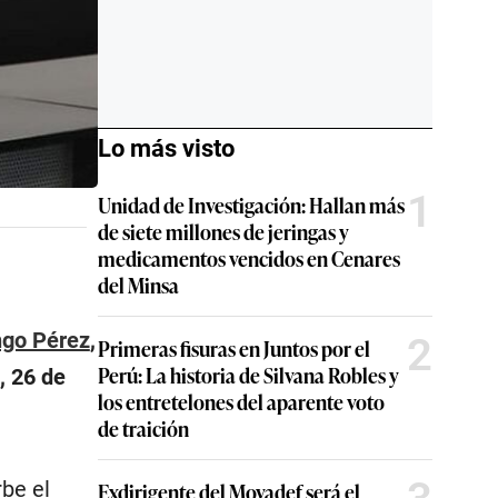
Lo más visto
1
Unidad de Investigación: Hallan más
de siete millones de jeringas y
medicamentos vencidos en Cenares
del Minsa
go Pérez
,
2
Primeras fisuras en Juntos por el
Perú: La historia de Silvana Robles y
, 26 de
los entretelones del aparente voto
de traición
be el
Exdirigente del Movadef será el