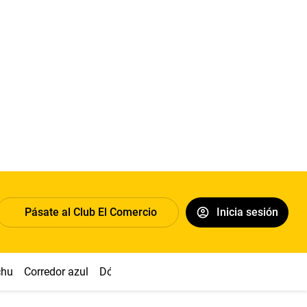
Pásate al Club El Comercio
Inicia sesión
chu
Corredor azul
Dólar
Congreso
Nasca
Acuña
Toled