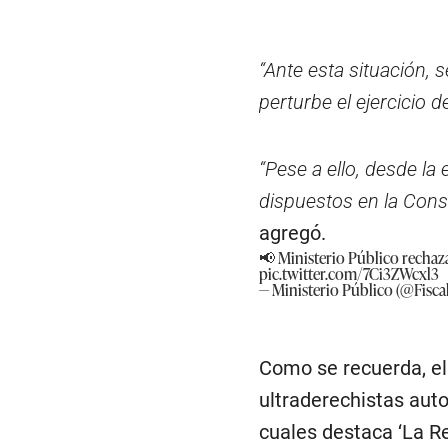
“Ante esta situación, 
perturbe el ejercicio d
“Pese a ello, desde l
dispuestos en la Const
agregó.
📢 Ministerio Público rechaza
pic.twitter.com/7Ci3ZWcxl3
— Ministerio Público (@Fisca
Como se recuerda, el
ultraderechistas aut
cuales destaca ‘La Re