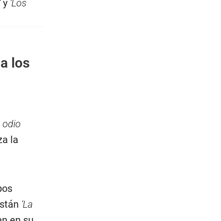
’
y
‘Los
a los
 odio
za la
pos
están
‘La
en en su