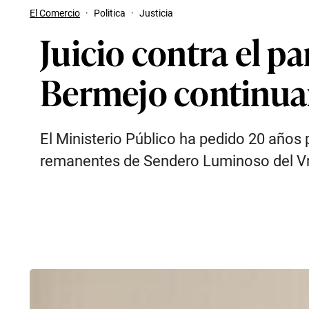
El Comercio
·
Politica
·
Justicia
Juicio contra el p
Bermejo continuar
El Ministerio Público ha pedido 20 años p
remanentes de Sendero Luminoso del Vra