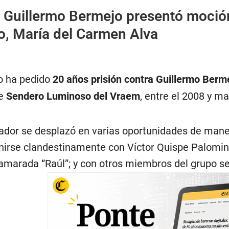
|
Guillermo Bermejo presentó moción
o, María del Carmen Alva
co ha pedido
20 años prisión contra Guillermo Berm
de
Sendero Luminoso del Vraem
, entre el 2008 y m
slador se desplazó en varias oportunidades de man
unirse clandestinamente con Víctor Quispe Palomino
amarada “Raúl”; y con otros miembros del grupo se