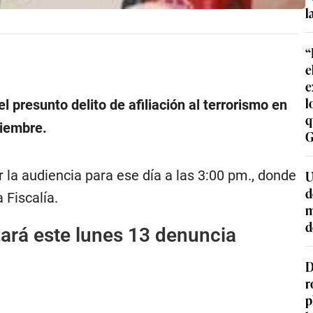
l
“
e
e
l
el presunto delito de afiliación al terrorismo en
q
ciembre.
G
la audiencia para ese día a las 3:00 pm., donde
U
d
 Fiscalía.
m
d
zará este lunes 13 denuncia
D
r
p