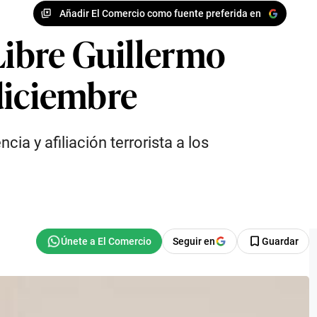
Añadir El Comercio como fuente preferida en
Libre Guillermo
diciembre
ia y afiliación terrorista a los
Seguir en
Guardar