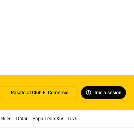
Pásate al Club El Comercio
Inicia sesión
Biles
Dólar
Papa León XIV
U vs Cristal
Congreso
Mach