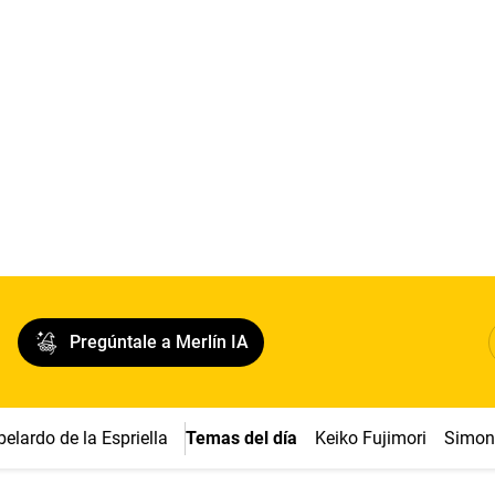
Pregúntale a Merlín IA
belardo de la Espriella
Temas del día
Keiko Fujimori
Simon 