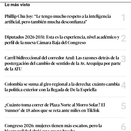
Lo más visto
1
Phillip Chu Joy: “Le tengo mucho respeto a la inteligencia
artificial, pero también mucha desconfianza”
2
Diputados 2026-2031: Esta es la experiencia, nivel académico y
perfil de la nueva Cámara Baja del Congreso
3
Carril bidireccional del corredor Azul: Las razones detrás de la
postergación del cambio de sentido de la Av. Arequipa por parte
de la ATU
4
Colombia se suma al giro regional a la derecha: cuánto cambia
la política exterior con la llegada de De la Espriella
5
¿Cuánto toma correr de Plaza Norte al Morro Solar? El
‘runner’ de 18 años que se reta ante miles en TikTok
6
Congreso 2026: mujeres tienen más escaños, pero la
bicameralidad abrió una nueva brecha