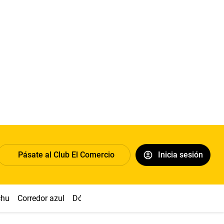
Pásate al Club El Comercio
Inicia sesión
chu
Corredor azul
Dólar
Congreso
Nasca
Acuña
Toled