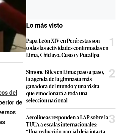
Lo más visto
1
Papa León XIV en Perú: estas son
todas las actividades confirmadas en
Lima, Chiclayo, Cusco y Pucallpa
2
Simone Biles en Lima: paso a paso,
la agenda de la gimnasta más
ganadora del mundo y una visita
que emocionará a toda una
cos del
selección nacional
perior de
versos
3
Aerolíneas responden a LAP sobre la
es
TUUA a escalas internacionales:
“Una reducción parcial deja intacta