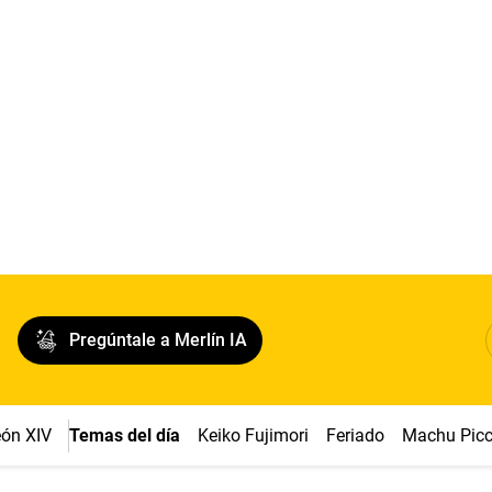
Pregúntale a Merlín IA
ón XIV
Temas del día
Keiko Fujimori
Feriado
Machu Pic