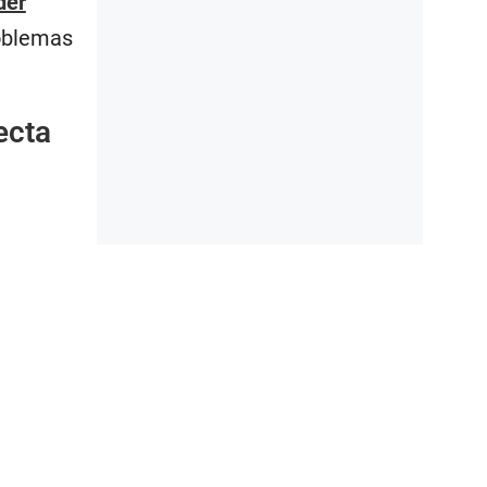
der
roblemas
ecta