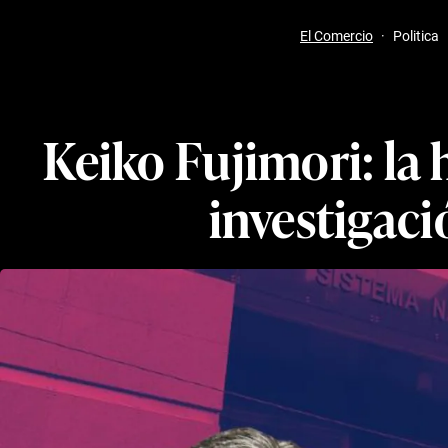
El Comercio
·
Politica
Keiko Fujimori: la 
investigaci