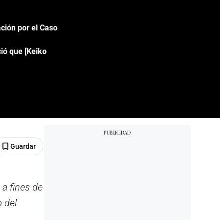
ación por el Caso
ció que [Keiko
Guardar
 a fines de
o del