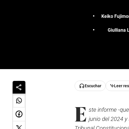
Keiko Fujimor
Giulliana 
Escuchar
Leer re
E
ste informe -que
junio del 2024 y
Tribunal Constituciona