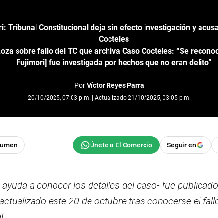
i: Tribunal Constitucional deja sin efecto investigación y acus
Cocteles
Loza sobre fallo del TC que archiva Caso Cocteles: “Se recono
Fujimori] fue investigada por hechos que no eran delito”
Por
Víctor Reyes Parra
20/10/2025, 07:03 p.m. | Actualizado 21/10/2025, 03:05 p.m.
sumen
Seguir en
 ayuda a conocer los detalles del caso- fue publicado
 actualizado este 20 de octubre tras conocerse el fall
l.