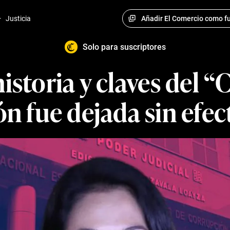
Añadir El Comercio como fu
·
Justicia
Solo para suscriptores
historia y claves del “
ón fue dejada sin efec