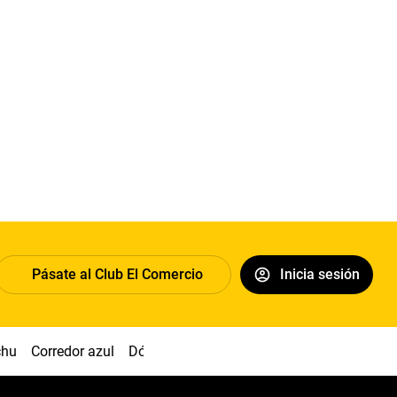
Pásate al Club El Comercio
Inicia sesión
chu
Corredor azul
Dólar
Congreso
Nasca
Acuña
Toled