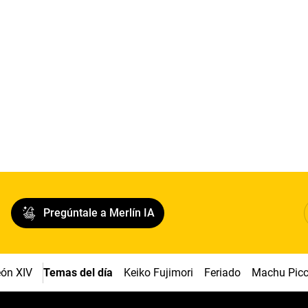
Pregúntale a Merlín IA
ón XIV
Temas del día
Keiko Fujimori
Feriado
Machu Pic