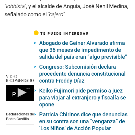
“lobbista”
, y el alcalde de Anguía, José Nenil Medina,
señalado como el
“cajero”
.
TE PUEDE INTERESAR
Abogado de Geiner Alvarado afirma
que 36 meses de impedimento de
salida del país eran “algo previsible”
Congreso: Subcomisión declara
procedente denuncia constitucional
VIDEO
RECOMENDADO
contra Freddy Díaz
Keiko Fujimori pide permiso a juez
Pedro Castillo
para viajar al extranjero y fiscalía se
0
opone
seconds
of
Patricia Chirinos dice que denuncias
Declaraciones de
0
Pedro Castillo
en su contra son una “venganza” de
seconds
‘Los Niños’ de Acción Popular