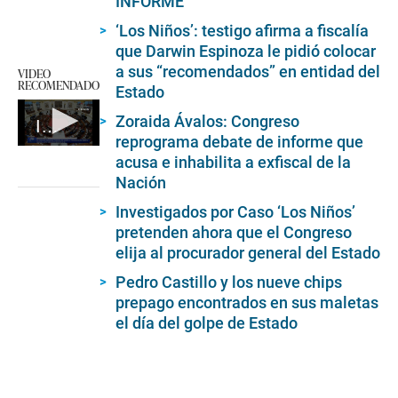
INFORME
‘Los Niños’: testigo afirma a fiscalía
que Darwin Espinoza le pidió colocar
a sus “recomendados” en entidad del
VIDEO
RECOMENDADO
Estado
Zoraida Ávalos: Congreso
Intervención de Patricia Chirinos en Pleno del Congreso
reprograma debate de informe que
0
acusa e inhabilita a exfiscal de la
seconds
of
Nación
3
minutes,
Investigados por Caso ‘Los Niños’
6
pretenden ahora que el Congreso
seconds
elija al procurador general del Estado
Pedro Castillo y los nueve chips
prepago encontrados en sus maletas
el día del golpe de Estado