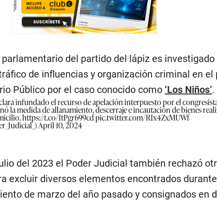
parlamentario del partido del lápiz es investigado 
tráfico de influencias y organización criminal en el
erio Público por el caso conocido como
‘Los Niños’
.
eclara infundado el recurso de apelación interpuesto por el congresis
nó la medida de allanamiento, descerraje e incautación de bienes real
micilio.
https://t.co/ItPgr699cd
pic.twitter.com/RIx4ZxMUWf
r_Judicial_)
April 10, 2024
ulio del 2023 el Poder Judicial también rechazó ot
ra excluir diversos elementos encontrados durante
miento de marzo del año pasado y consignados en d