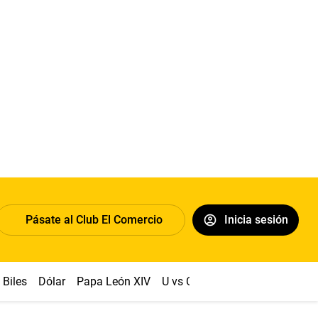
Pásate al Club El Comercio
Inicia sesión
Biles
Dólar
Papa León XIV
U vs Cristal
Congreso
Mach