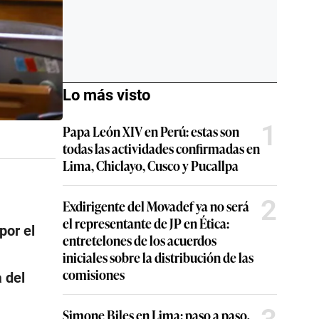
Lo más visto
1
Papa León XIV en Perú: estas son
todas las actividades confirmadas en
Lima, Chiclayo, Cusco y Pucallpa
2
Exdirigente del Movadef ya no será
el representante de JP en Ética:
por el
entretelones de los acuerdos
iniciales sobre la distribución de las
comisiones
 del
Simone Biles en Lima: paso a paso,