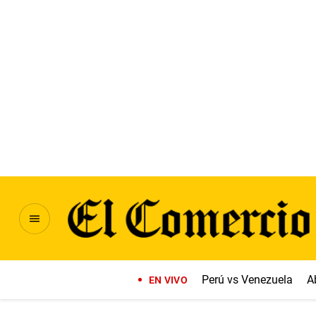
Perú vs Venezuela
A
EN VIVO