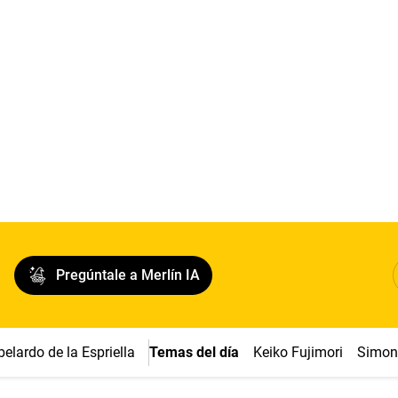
Pregúntale a Merlín IA
belardo de la Espriella
Temas del día
Keiko Fujimori
Simon 