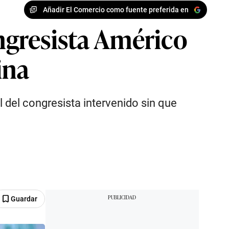
Añadir El Comercio como fuente preferida en
ongresista Américo
ina
 del congresista intervenido sin que
Guardar