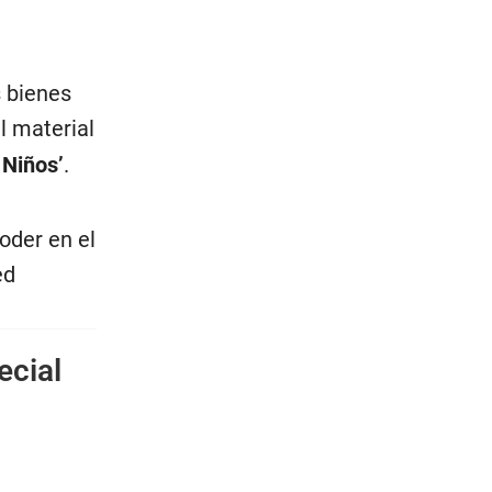
s bienes
 material
 Niños’
.
oder en el
ed
ecial