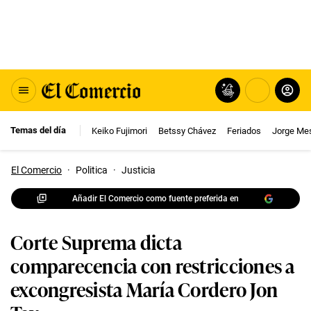
Temas del día
Keiko Fujimori
Betssy Chávez
Feriados
Jorge Me
El Comercio
·
Politica
·
Justicia
Añadir El Comercio como fuente preferida en
Corte Suprema dicta
comparecencia con restricciones a
excongresista María Cordero Jon