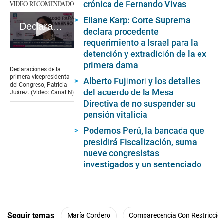
crónica de Fernando Vivas
VIDEO RECOMENDADO
Eliane Karp: Corte Suprema
Declaraciones de la primera vicepresidenta del Congreso, Patricia Juárez
declara procedente
requerimiento a Israel para la
0
detención y extradición de la ex
seconds
primera dama
of
Declaraciones de la
3
primera vicepresidenta
Alberto Fujimori y los detalles
minutes,
del Congreso, Patricia
28
del acuerdo de la Mesa
Juárez. (Video: Canal N)
seconds
Directiva de no suspender su
pensión vitalicia
Podemos Perú, la bancada que
presidirá Fiscalización, suma
nueve congresistas
investigados y un sentenciado
Seguir temas
María Cordero
Comparecencia Con Restricc