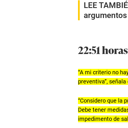
LEE TAMBI
argumentos d
22:51 horas
“A mi criterio no h
preventiva”, señala 
“Considero que la p
Debe tener medidas
impedimento de sali