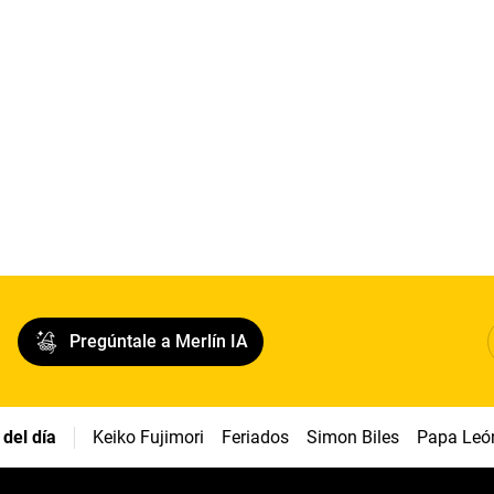
Pregúntale a Merlín IA
del día
Keiko Fujimori
Feriados
Simon Biles
Papa Leó