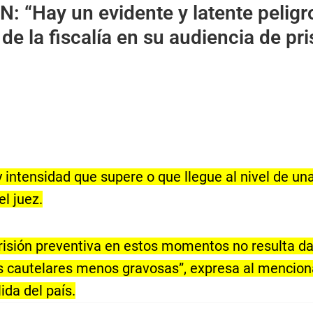
ÉN:
“Hay un evidente y latente peligr
e la fiscalía en su audiencia de pri
ay intensidad que supere o que llegue al nivel de u
el juez.
risión preventiva en estos momentos no resulta da
 cautelares menos gravosas”, expresa al mencionar
da del país.