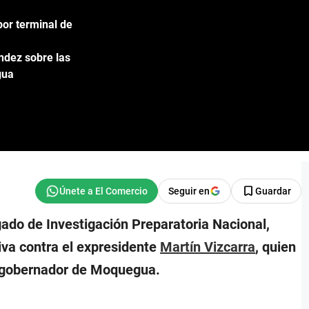
por terminal de
ández sobre las
gua
Seguir en
Guardar
zgado de Investigación Preparatoria Nacional,
iva contra el expresidente
Martín Vizcarra
, quien
a gobernador de Moquegua.