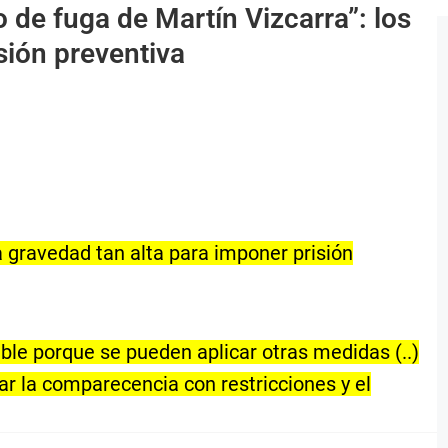
o de fuga de Martín Vizcarra”: los
sión preventiva
na gravedad tan alta para imponer prisión
ble porque se pueden aplicar otras medidas (..)
 la comparecencia con restricciones y el