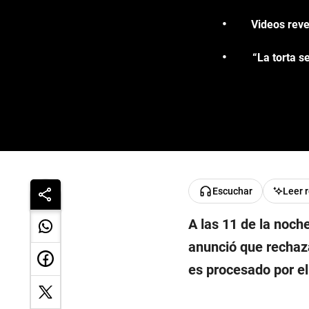
Videos reve
“La torta s
Escuchar
Leer 
A las 11 de la noche
anunció que rechaza
es procesado por e