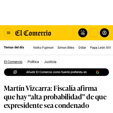
Temas del día
Keiko Fujimori
Simon Biles
Dólar
Papa León XIV
El Comercio
·
Politica
·
Justicia
Añadir El Comercio como fuente preferida en
Martín Vizcarra: Fiscalía afirma
que hay “alta probabilidad” de que
expresidente sea condenado