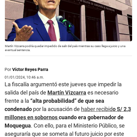
Martín Vizcarra podría quedar impedido de salir del país mientras su caso llega a juicio y una
eventual sentencia.
Por
Víctor Reyes Parra
01/01/2024, 10:46 a.m.
La fiscalía argumentó este jueves que impedir la
salida del país de
Martín Vizcarra
es necesario
frente a la
“alta probabilidad” de que sea
condenado
por la acusación de
haber recibid
o S/ 2,3
millones en sobornos
cuando era gobernador de
Moquegua
. Con ello, para el Ministerio Público, se
aseguraría que se someta al futuro juicio por este