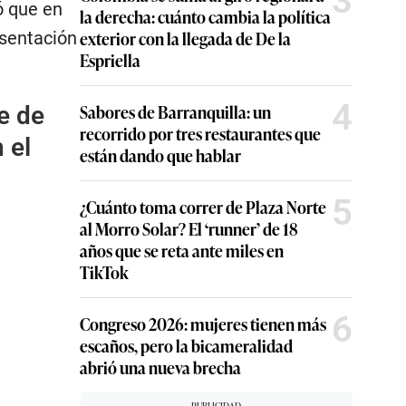
3
ó que en
la derecha: cuánto cambia la política
exterior con la llegada de De la
esentación
Espriella
4
Sabores de Barranquilla: un
e de
recorrido por tres restaurantes que
 el
están dando que hablar
5
¿Cuánto toma correr de Plaza Norte
al Morro Solar? El ‘runner’ de 18
años que se reta ante miles en
TikTok
6
Congreso 2026: mujeres tienen más
escaños, pero la bicameralidad
abrió una nueva brecha