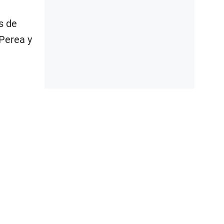
s de
Perea y