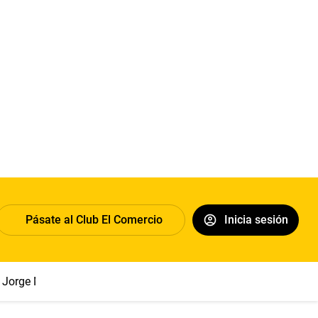
Pásate al Club El Comercio
Inicia sesión
Jorge Messi
Papa León XIV
Congreso
Sueldo mínimo
Cl