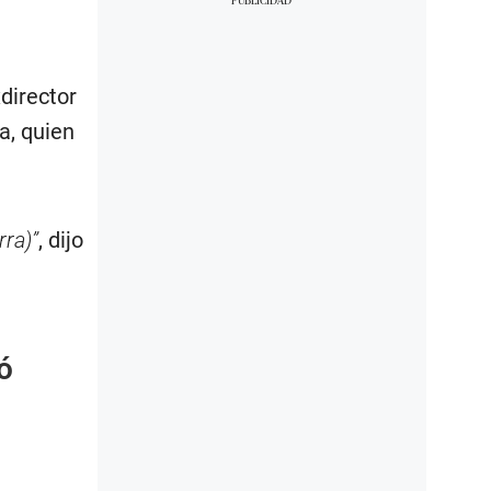
director
a, quien
rra)”
, dijo
ó