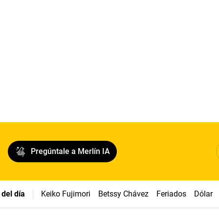
Pregúntale a Merlín IA
del día
Keiko Fujimori
Betssy Chávez
Feriados
Dólar