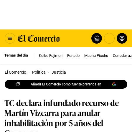
Temas del día
Keiko Fujimori
Feriado
Machu Picchu
Corredor az
El Comercio
·
Politica
·
Justicia
Añadir El Comercio como fuente preferida en
TC declara infundado recurso de
Martín Vizcarra para anular
inhabilitación por 5 años del