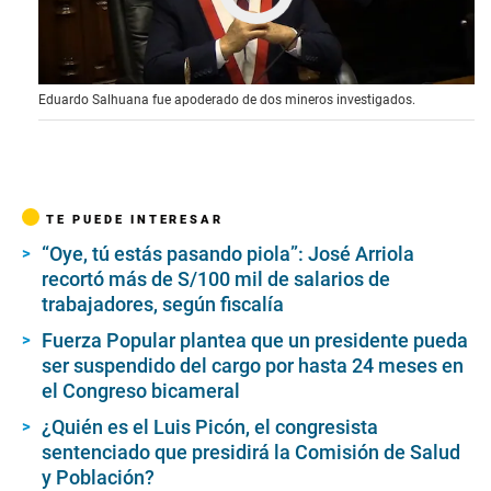
0
Eduardo Salhuana fue apoderado de dos mineros investigados.
s
e
c
o
n
d
s
TE PUEDE INTERESAR
o
f
“Oye, tú estás pasando piola”: José Arriola
0
recortó más de S/100 mil de salarios de
s
e
trabajadores, según fiscalía
c
o
Fuerza Popular plantea que un presidente pueda
n
ser suspendido del cargo por hasta 24 meses en
d
el Congreso bicameral
s
¿Quién es el Luis Picón, el congresista