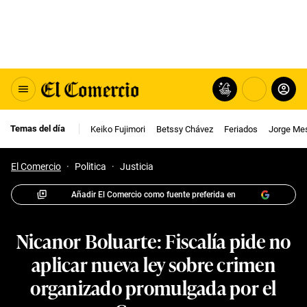
Temas del día
Keiko Fujimori
Betssy Chávez
Feriados
Jorge Me
El Comercio
·
Politica
·
Justicia
Añadir El Comercio como fuente preferida en
Nicanor Boluarte: Fiscalía pide no
aplicar nueva ley sobre crimen
organizado promulgada por el