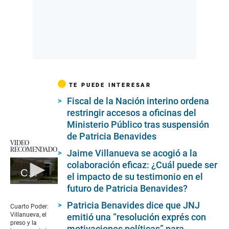
TE PUEDE INTERESAR
Fiscal de la Nación interino ordena
restringir accesos a oficinas del
Ministerio Público tras suspensión
de Patricia Benavides
VIDEO
RECOMENDADO
Jaime Villanueva se acogió a la
colaboración eficaz: ¿Cuál puede ser
Cuarto Poder: Villanueva, el preso y la hermana de la fiscal
el impacto de su testimonio en el
futuro de Patricia Benavides?
0
seconds
of
Patricia Benavides dice que JNJ
Cuarto Poder:
6
Villanueva, el
emitió una “resolución exprés con
minutes,
preso y la
motivaciones políticas” para
3