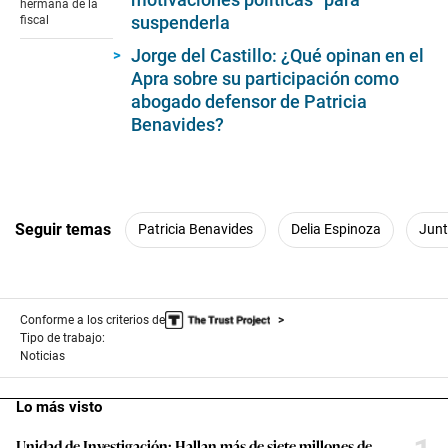
hermana de la
seconds
suspenderla
fiscal
Jorge del Castillo: ¿Qué opinan en el
Apra sobre su participación como
abogado defensor de Patricia
Benavides?
Seguir temas
Patricia Benavides
Delia Espinoza
Junt
Conforme a los criterios de
Tipo de trabajo:
Noticias
Lo más visto
Unidad de Investigación: Hallan más de siete millones de