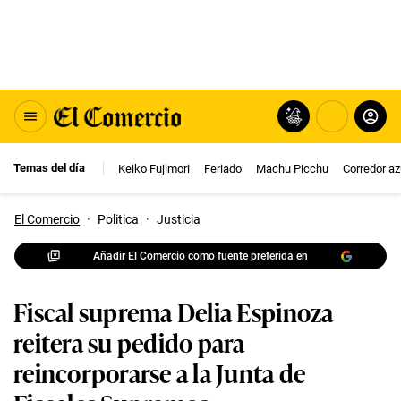
Temas del día
Keiko Fujimori
Feriado
Machu Picchu
Corredor az
El Comercio
·
Politica
·
Justicia
Añadir El Comercio como fuente preferida en
Fiscal suprema Delia Espinoza
reitera su pedido para
reincorporarse a la Junta de