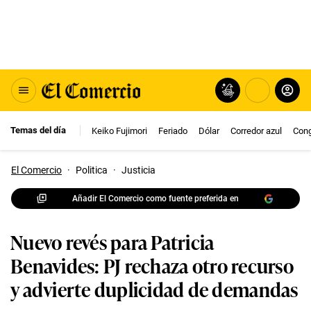
Temas del día
Keiko Fujimori
Feriado
Dólar
Corredor azul
Con
El Comercio
·
Politica
·
Justicia
Añadir El Comercio como fuente preferida en
Nuevo revés para Patricia
Benavides: PJ rechaza otro recurso
y advierte duplicidad de demandas