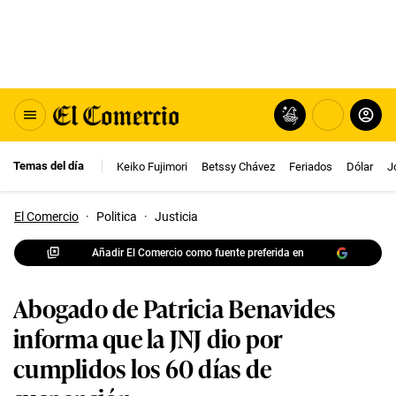
Temas del día
Keiko Fujimori
Betssy Chávez
Feriados
Dólar
J
El Comercio
·
Politica
·
Justicia
Añadir El Comercio como fuente preferida en
Abogado de Patricia Benavides
informa que la JNJ dio por
cumplidos los 60 días de