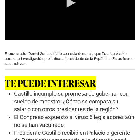
0
s
e
El procurador Daniel Soria solicitó con esta denuncia que Zoraida Ávalos
c
abra una investigación preliminar al presidente de la República. Estos fueron
o
sus motivos.
n
d
s
TE PUEDE INTERESAR
o
f
3
Castillo incumple su promesa de gobernar con
m
sueldo de maestro: ¿Cómo se compara su
i
n
salario con otros presidentes de la región?
u
El Congreso expuesto al virus: 6 legisladores aún
t
e
no se han vacunado
s
,
Presidente Castillo recibió en Palacio a gerente
0