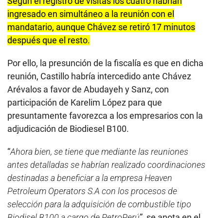
Según el registro de visitas los cuatro habrían
ingresado en simultáneo a la reunión con el
mandatario, aunque Chávez se retiró 17 minutos
después que el resto.
Por ello, la presunción de la fiscalía es que en dicha
reunión, Castillo habría intercedido ante Chávez
Arévalos a favor de Abudayeh y Sanz, con
participación de Karelim López para que
presuntamente favorezca a los empresarios con la
adjudicación de Biodiesel B100.
“
Ahora bien, se tiene que mediante las reuniones
antes detalladas se habrían realizado coordinaciones
destinadas a beneficiar a la empresa Heaven
Petroleum Operators S.A con los procesos de
selección para la adquisición de combustible tipo
Biodisel B100 a cargo de PetroPerú
”, se anota en el