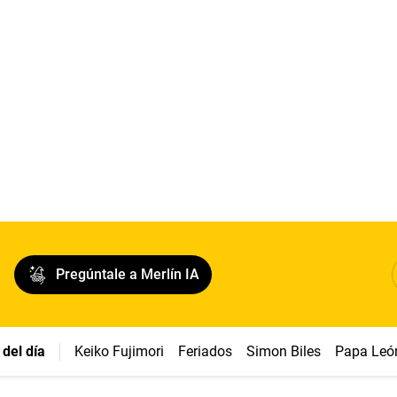
Pregúntale a Merlín IA
del día
Keiko Fujimori
Feriados
Simon Biles
Papa Leó