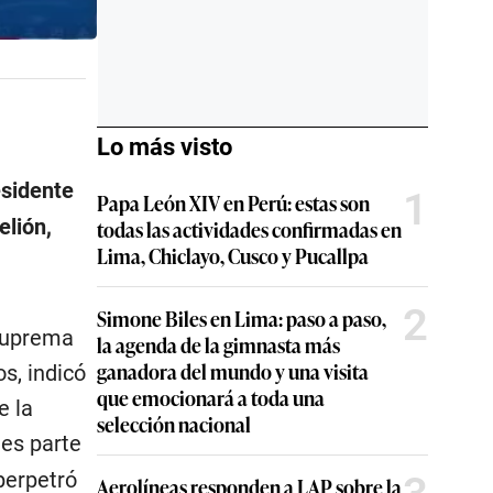
Lo más visto
esidente
1
Papa León XIV en Perú: estas son
elión,
todas las actividades confirmadas en
Lima, Chiclayo, Cusco y Pucallpa
2
Simone Biles en Lima: paso a paso,
 Suprema
la agenda de la gimnasta más
ganadora del mundo y una visita
s, indicó
que emocionará a toda una
e la
selección nacional
 es parte
 perpetró
Aerolíneas responden a LAP sobre la