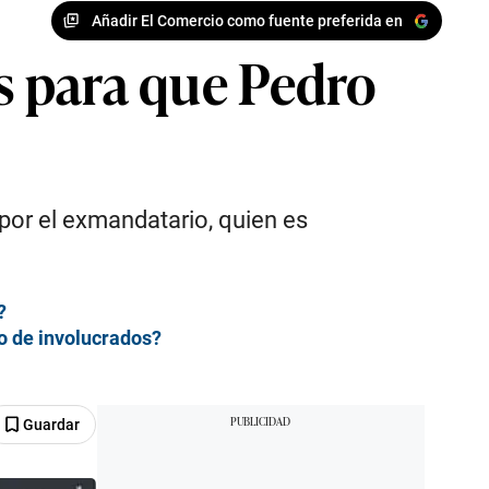
Añadir El Comercio como fuente preferida en
os para que Pedro
 por el exmandatario, quien es
?
to de involucrados?
Guardar