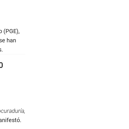
o (PGE),
 se han
s.
0
ocuraduría,
anifestó.