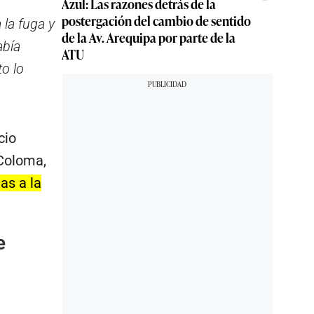
Azul: Las razones detrás de la
postergación del cambio de sentido
 la fuga y
de la Av. Arequipa por parte de la
abía
ATU
o lo
cio
Coloma,
as a la
e