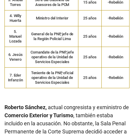
15 años
-Rebelión
Torres
Asesores de la PCM
4. Willy
Ministro del Interior
25 años
-Rebelión
Huerta
5.
General de la PNP, jefe de
Manuel
25 años
-Rebelión
la Región Policial Lima
Lozada
Comandate de la PNP, jefe
6. Jesús
operativo de la Unidad de
25 años
-Rebelión
Venero
Servicios Especiales
Teniente de la PNP, oficial
7. Eder
operativo de la Unidad de
25 años
-Rebelión
Infanzón
Servicios Especiales
Roberto Sánchez,
actual congresista y exministro de
Comercio Exterior y Turismo
, también estaba
incluido en la acusación. No obstante, la Sala Penal
Permanente de la Corte Suprema decidió acceder a