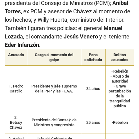
presidenta del Consejo de Ministros (PCM);
Aníbal
Torres,
ex PCM y asesor de Chávez al momento de
los hechos; y Willy Huerta, exministro del Interior.
También figuran tres policías: el general
Manuel
Lozada,
el comandante
Jesús Venero
y el teniente
Eder Infanzón.
Acusado
Cargo al momento del
Pena
Delitos
golpe
solicitada
acusados
- Rebelión
- Abuso de
autoridad
1. Pedro
Presidente y jefe supremo
- Grave
34 años
Castillo
de la PNP y las FF.AA.
perturbación
de la
tranquilidad
pública
2.
Presidenta del Consejo de
Betssy
25 años
-Rebelión
Ministros y congresista
Chávez
3. Aníbal
Jefe del Gabinete de