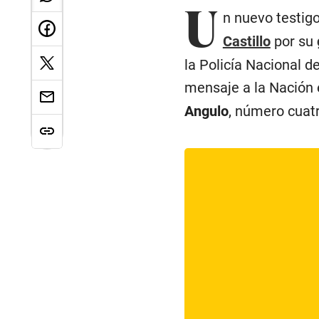
U
n nuevo testigo
Castillo
por su
la Policía Nacional d
mensaje a la Nación e
Angulo
, número cuatr