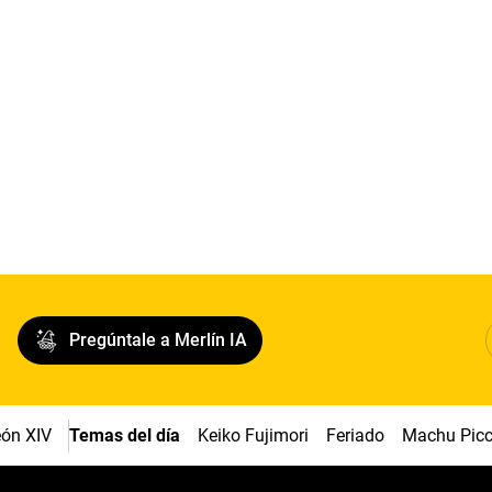
Pregúntale a Merlín IA
ón XIV
Temas del día
Keiko Fujimori
Feriado
Machu Pic