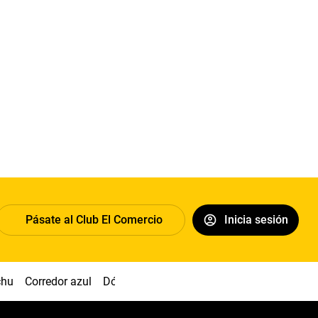
Pásate al Club El Comercio
Inicia sesión
chu
Corredor azul
Dólar
Congreso
Nasca
Acuña
Toled