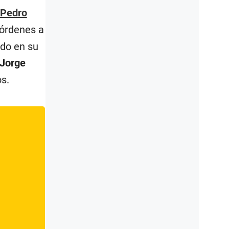
Pedro
 órdenes a
ado en su
Jorge
s.