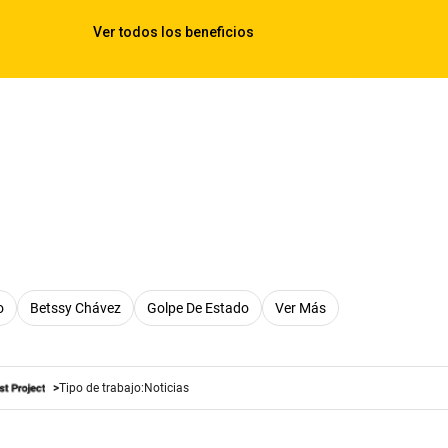
o
Betssy Chávez
Golpe De Estado
Ver Más
Tipo de trabajo:
Noticias