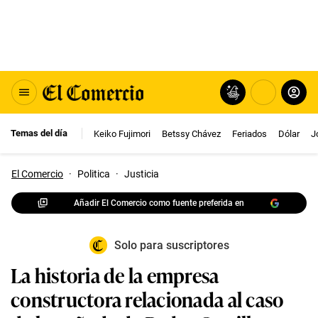
Temas del día
Keiko Fujimori
Betssy Chávez
Feriados
Dólar
J
El Comercio
·
Politica
·
Justicia
Añadir El Comercio como fuente preferida en
Solo para suscriptores
La historia de la empresa
constructora relacionada al caso