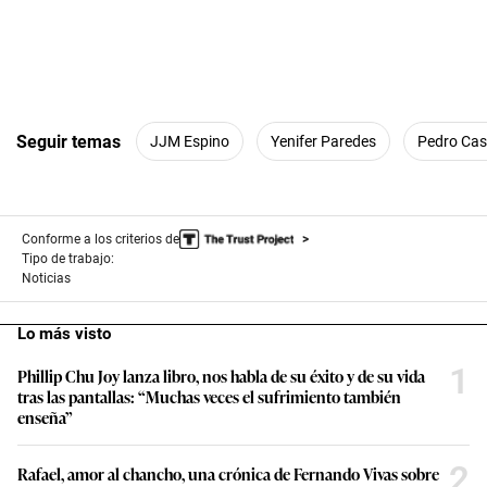
Seguir temas
JJM Espino
Yenifer Paredes
Pedro Cast
Conforme a los criterios de
Tipo de trabajo:
Noticias
Lo más visto
1
Phillip Chu Joy lanza libro, nos habla de su éxito y de su vida
tras las pantallas: “Muchas veces el sufrimiento también
enseña”
2
Rafael, amor al chancho, una crónica de Fernando Vivas sobre