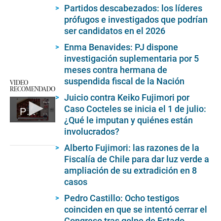
Partidos descabezados: los líderes
prófugos e investigados que podrían
ser candidatos en el 2026
Enma Benavides: PJ dispone
investigación suplementaria por 5
meses contra hermana de
suspendida fiscal de la Nación
VIDEO
RECOMENDADO
Juicio contra Keiko Fujimori por
Caso Cocteles se inicia el 1 de julio:
Premier Otárola habla en el Congreso
¿Qué le imputan y quiénes están
0
involucrados?
seconds
of
Alberto Fujimori: las razones de la
8
minutes,
Fiscalía de Chile para dar luz verde a
40
ampliación de su extradición en 8
seconds
casos
Pedro Castillo: Ocho testigos
coinciden en que se intentó cerrar el
Congreso tras golpe de Estado