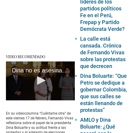
líderes de los
partidos políticos
Fe en el Perú,
Frepap y Partido
Demócrata Verde?
La calle está
cansada. Crónica
de Fernando Vivas
VIDEO RECOMENDADO
sobre las protestas
que decrecen
Dina no es asesina como reza la consigna, pero es sorda al clamor del adelanto
Dina Boluarte: “Que
Petro se dedique a
gobernar Colombia,
que sus calles se
0
están llenando de
seconds
protestas”
of
En su videocolumna “Cuéntame otra” de
4
este viernes 17 de febrero, Fernando Vivas
AMLO y Dina
minutes,
reflexiona sobre el papel de la presidenta
Boluarte: ¿Qué
55
Dina Boluarte y su actitud frente a las
seconds
protestas y al adelanto de elecciones