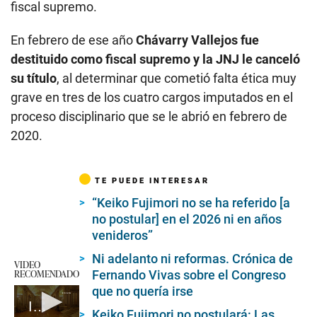
fiscal supremo.
En febrero de ese año
Chávarry Vallejos fue
destituido como fiscal supremo y la JNJ le canceló
su título
, al determinar que cometió falta ética muy
grave en tres de los cuatro cargos imputados en el
proceso disciplinario que se le abrió en febrero de
2020.
TE PUEDE INTERESAR
“Keiko Fujimori no se ha referido [a
no postular] en el 2026 ni en años
venideros”
Ni adelanto ni reformas. Crónica de
VIDEO
RECOMENDADO
Fernando Vivas sobre el Congreso
que no quería irse
Imágenes inéditas de Pedro Castillo en Palacio de Gobierno
Keiko Fujimori no postulará: Las