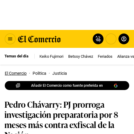
Temas del día
Keiko Fujimori
Betssy Chávez
Feriados
Alianza v
El Comercio
·
Politica
·
Justicia
Añadir El Comercio como fuente preferida en
Pedro Chávarry: PJ prorroga
investigación preparatoria por 8
meses más contra exfiscal de la