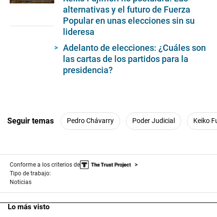
0
alternativas y el futuro de Fuerza
seconds
Popular en unas elecciones sin su
of
4
lideresa
minutes,
55
Adelanto de elecciones: ¿Cuáles son
seconds
las cartas de los partidos para la
presidencia?
Seguir temas
Pedro Chávarry
Poder Judicial
Keiko F
Conforme a los criterios de
Tipo de trabajo:
Noticias
Lo más visto