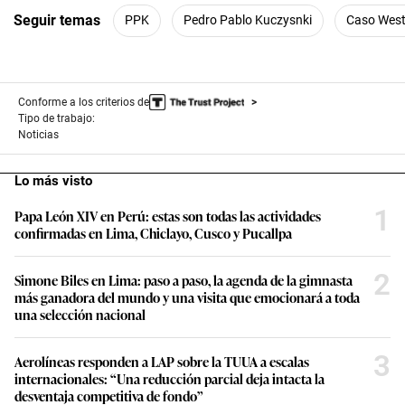
Seguir temas
PPK
Pedro Pablo Kuczysnki
Caso West
Conforme a los criterios de
Tipo de trabajo:
Noticias
Lo más visto
1
Papa León XIV en Perú: estas son todas las actividades
confirmadas en Lima, Chiclayo, Cusco y Pucallpa
2
Simone Biles en Lima: paso a paso, la agenda de la gimnasta
más ganadora del mundo y una visita que emocionará a toda
una selección nacional
3
Aerolíneas responden a LAP sobre la TUUA a escalas
internacionales: “Una reducción parcial deja intacta la
desventaja competitiva de fondo”