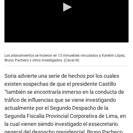
0
s
e
Los allanamientos se hicieron en 13 inmuebles vinculados a Karelim López,
c
Bruno Pacheco y otros investigados. (Canal N)
o
n
d
Soria advierte una serie de hechos por los cuales
s
o
existen sospechas de que el presidente Castillo
f
“también se encontraría inmerso en la conducta de
4
m
tráfico de influencias que se viene investigando
i
n
actualmente por el Segundo Despacho de la
u
Segunda Fiscalía Provincial Corporativa de Lima, en
t
e
la cual vienen siendo investigado el exsecretario
s
,
general del despacho presidencial, Bruno Pacheco