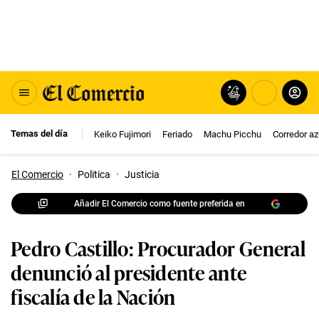
Temas del día
Keiko Fujimori
Feriado
Machu Picchu
Corredor az
El Comercio
·
Politica
·
Justicia
Añadir El Comercio como fuente preferida en
Pedro Castillo: Procurador General
denunció al presidente ante
fiscalía de la Nación