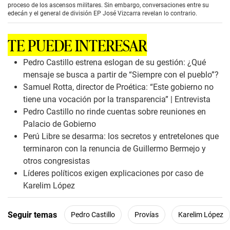
c
proceso de los ascensos militares. Sin embargo, conversaciones entre su
o
edecán y el general de división EP José Vizcarra revelan lo contrario.
n
d
s
TE PUEDE INTERESAR
o
f
1
Pedro Castillo estrena eslogan de su gestión: ¿Qué
m
mensaje se busca a partir de “Siempre con el pueblo”?
i
n
Samuel Rotta, director de Proética: “Este gobierno no
u
tiene una vocación por la transparencia” | Entrevista
t
e
Pedro Castillo no rinde cuentas sobre reuniones en
,
Palacio de Gobierno
4
7
Perú Libre se desarma: los secretos y entretelones que
s
terminaron con la renuncia de Guillermo Bermejo y
e
c
otros congresistas
o
Líderes políticos exigen explicaciones por caso de
n
d
Karelim López
s
Seguir temas
Pedro Castillo
Provías
Karelim López