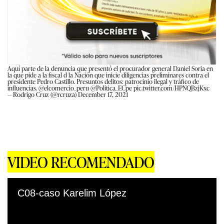
Aquí parte de la denuncia que presentó el procurador general Daniel Soria en
la que pide a la fiscal d la Nación que inicie diligencias preliminares contra el
presidente Pedro Castillo. Presuntos delitos: patrocinio ilegal y tráfico de
influencias.
@elcomercio_peru
@Politica_ECpe
pic.twitter.com/HPNQBzjKxc
— Rodrigo Cruz (@rcruza)
December 17, 2021
VIDEO RECOMENDADO
C08-caso Karelim López