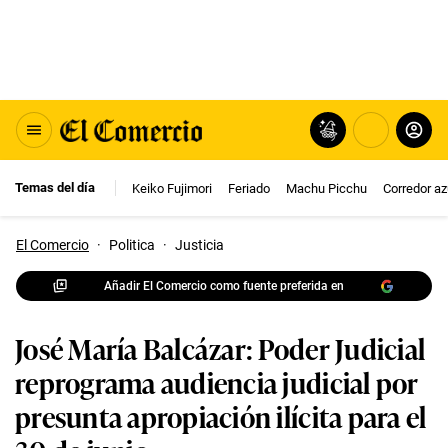
Temas del día
Keiko Fujimori
Feriado
Machu Picchu
Corredor az
El Comercio
·
Politica
·
Justicia
Añadir El Comercio como fuente preferida en
José María Balcázar: Poder Judicial
reprograma audiencia judicial por
presunta apropiación ilícita para el