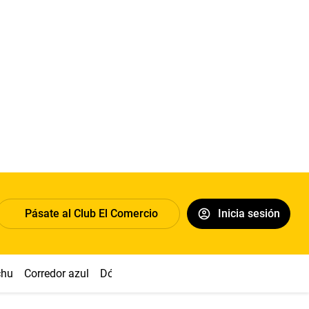
Pásate al Club El Comercio
Inicia sesión
chu
Corredor azul
Dólar
Congreso
Nasca
Acuña
Toled