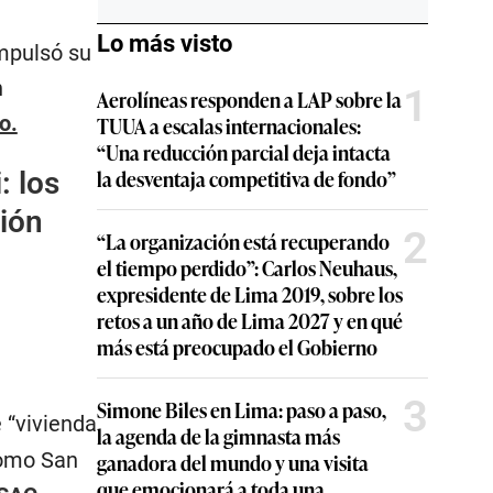
Lo más visto
impulsó su
n
1
Aerolíneas responden a LAP sobre la
o.
TUUA a escalas internacionales:
“Una reducción parcial deja intacta
la desventaja competitiva de fondo”
: los
sión
2
“La organización está recuperando
el tiempo perdido”: Carlos Neuhaus,
expresidente de Lima 2019, sobre los
retos a un año de Lima 2027 y en qué
más está preocupado el Gobierno
3
Simone Biles en Lima: paso a paso,
 “vivienda
la agenda de la gimnasta más
como San
ganadora del mundo y una visita
que emocionará a toda una