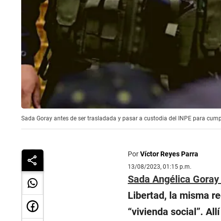
Sada Goray antes de ser trasladada y pasar a custodia del INPE para cumpli
Por
Víctor Reyes Parra
13/08/2023, 01:15 p.m.
Sada Angélica Gora
Libertad, la misma r
“vivienda social”. Al