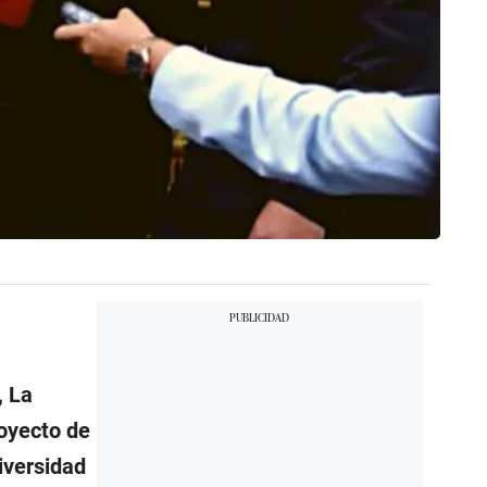
, La
royecto de
iversidad