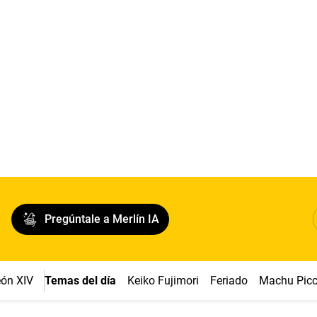
Pregúntale a Merlín IA
ón XIV
Temas del día
Keiko Fujimori
Feriado
Machu Pic