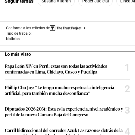
Seguir temas
Susana Villarán
Poder Judicial
Línea A
Conforme a los criterios de
Tipo de trabajo:
Noticias
Lo más visto
1
Papa León XIV en Perú: estas son todas las actividades
confirmadas en Lima, Chiclayo, Cusco y Pucallpa
2
Phillip Chu Joy: “Le tengo mucho respeto a la inteligencia
artificial, pero también mucha desconfianza”
3
Diputados 2026-2031: Esta es la experiencia, nivel académico y
perfil de la nueva Cámara Baja del Congreso
4
Carril bidireccional del corredor Azul: Las razones detrás de la