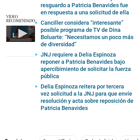
resguardo a Patricia Benavides fue
en respuesta a una solicitud de ella
VIDEO
RECOMENDADO
Canciller considera “interesante”
posible programa de TV de Dina
La presidenta de la república, Dina Boluarte, participa en conmemoración
Boluarte: “Necesitamos un poco más
de diversidad”
0
seconds
of
JNJ requiere a Delia Espinoza
4
reponer a Patricia Benavides bajo
minutes,
apercibimiento de solicitar la fuerza
55
seconds
pública
Delia Espinoza reitera por tercera
vez solicitud a la JNJ para que envíe
resolución y acta sobre reposición de
Patricia Benavides