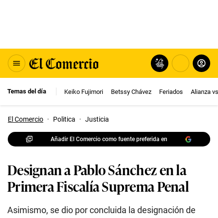
Temas del día
Keiko Fujimori
Betssy Chávez
Feriados
Alianza v
El Comercio
·
Politica
·
Justicia
Añadir El Comercio como fuente preferida en
Designan a Pablo Sánchez en la
Primera Fiscalía Suprema Penal
Asimismo, se dio por concluida la designación de