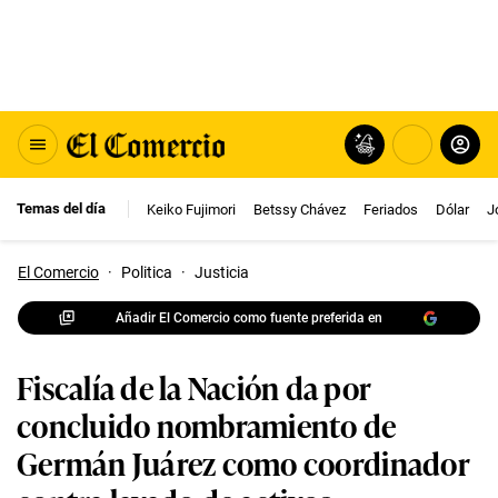
Temas del día
Keiko Fujimori
Betssy Chávez
Feriados
Dólar
J
El Comercio
·
Politica
·
Justicia
Añadir El Comercio como fuente preferida en
Fiscalía de la Nación da por
concluido nombramiento de
Germán Juárez como coordinador