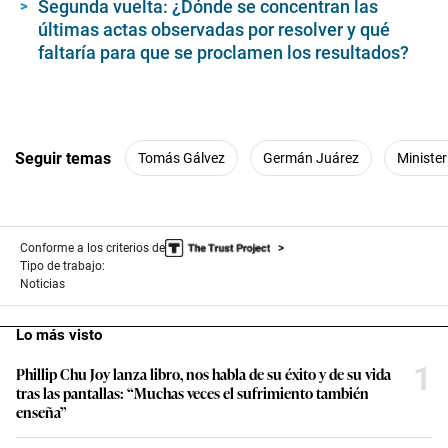
Segunda vuelta: ¿Dónde se concentran las
últimas actas observadas por resolver y qué
faltaría para que se proclamen los resultados?
Seguir temas
Tomás Gálvez
Germán Juárez
Minister
Conforme a los criterios de
Tipo de trabajo:
Noticias
Lo más visto
1
Phillip Chu Joy lanza libro, nos habla de su éxito y de su vida
tras las pantallas: “Muchas veces el sufrimiento también
enseña”