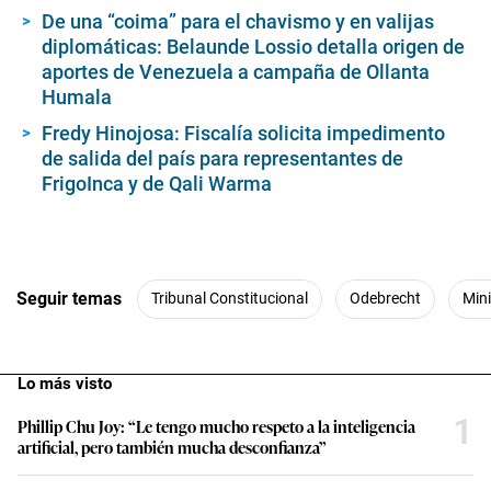
De una “coima” para el chavismo y en valijas
diplomáticas: Belaunde Lossio detalla origen de
aportes de Venezuela a campaña de Ollanta
Humala
Fredy Hinojosa: Fiscalía solicita impedimento
de salida del país para representantes de
FrigoInca y de Qali Warma
Seguir temas
Tribunal Constitucional
Odebrecht
Mini
Lo más visto
1
Phillip Chu Joy: “Le tengo mucho respeto a la inteligencia
artificial, pero también mucha desconfianza”