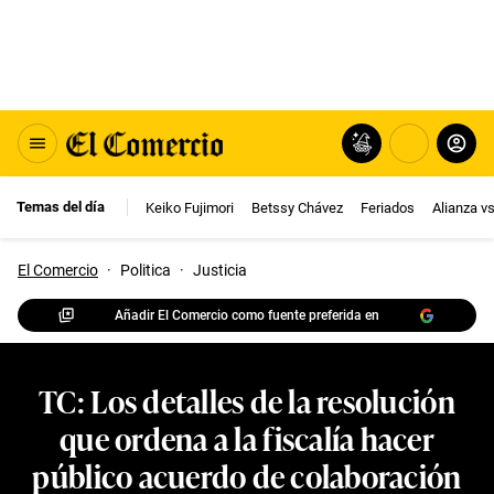
Temas del día
Keiko Fujimori
Betssy Chávez
Feriados
Alianza v
El Comercio
·
Politica
·
Justicia
Añadir El Comercio como fuente preferida en
TC: Los detalles de la resolución
que ordena a la fiscalía hacer
público acuerdo de colaboración