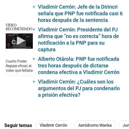
Vladimir Cerrón: Jefe de la Dirincri
señala que PNP fue notificada casi 6
horas después de la sentencia
VIDEO
RECOMENDADO
Vladimir Cerrón: Presidente del PJ
afirma que “no es correcta” hora de
Cuarto Poder: Reglaje oficial, el video que faltaba
notificación a la PNP para su
captura
0
seconds
Alberto Otárola: PNP fue notificada
of
Cuarto Poder:
6
tres horas después de dictarse
Reglaje oficial, el
minutes,
video que faltaba
condena efectiva a Vladimir Cerrón
5
seconds
Vladimir Cerrón: ¿Cuáles son los
argumentos del PJ para condenarlo
a prisión efectiva?
Seguir temas
Vladimir Cerrón
Aeródromo Wanka
Jun