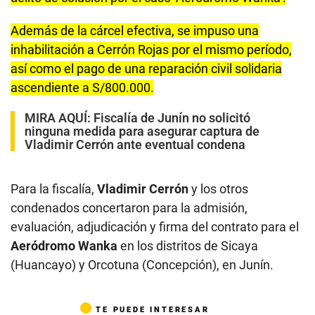
Además de la cárcel efectiva, se impuso una
inhabilitación a Cerrón Rojas por el mismo período,
así como el pago de una reparación civil solidaria
ascendiente a S/800.000.
MIRA AQUÍ:
Fiscalía de Junín no solicitó
ninguna medida para asegurar captura de
Vladimir Cerrón ante eventual condena
Para la fiscalía,
Vladimir Cerrón
y los otros
condenados concertaron para la admisión,
evaluación, adjudicación y firma del contrato para el
Aeródromo Wanka
en los distritos de Sicaya
(Huancayo) y Orcotuna (Concepción), en Junín.
TE PUEDE INTERESAR