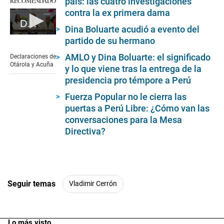
RECOMENDADO
país: las cuatro investigaciones
contra la ex primera dama
Declaraciones de Otárola y Acuña
Dina Boluarte acudió a evento del
0
partido de su hermano
seconds
of
AMLO y Dina Boluarte: el significado
Declaraciones de
5
Otárola y Acuña
y lo que viene tras la entrega de la
minutes,
17
presidencia pro témpore a Perú
seconds
Fuerza Popular no le cierra las
puertas a Perú Libre: ¿Cómo van las
conversaciones para la Mesa
Directiva?
Seguir temas
Vladimir Cerrón
Lo más visto